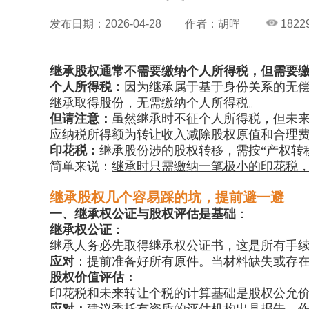
发布日期：2026-04-28
作者：胡晖
1822
继承股权通常不需要缴纳个人所得税，但需要
个人所得税：
因为继承属于基于身份关系的无
继承取得股份，无需缴纳个人所得税。
但请注意：
虽然继承时不征个人所得税，但未来
应纳税所得额
为转让收入减除股权原值和合理
印花税：
继承股份涉的股权转移，需按“产权转
简单来说：
继承时只需缴纳一笔极小的印花税
继承股权几个容易踩的坑，提前避一避
一、
继承权公证与
股权评估
是基础
：
继承权公证
：
继承人务必先取得
继承权公证书
，这是所有手
应对
：提前准备好所有原件。当材料缺失或存
股权价值评估
：
印花税和未来转让个税的计算基础是股权公允