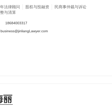
年法律顾问
股权与投融资
民商事仲裁与诉讼
整与清算
话
18684003317
business@jinliangLawyer.com
海丽