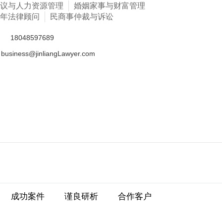
议与人力资源管理
婚姻家事与财富管理
年法律顾问
民商事仲裁与诉讼
话
18048597689
business@jinliangLawyer.com
成功案件
谨良研析
合作客户