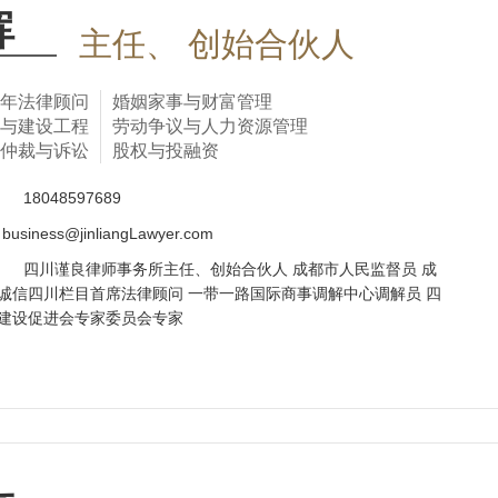
晖
主任、 创始合伙人
年法律顾问
婚姻家事与财富管理
与建设工程
劳动争议与人力资源管理
仲裁与诉讼
股权与投融资
话
18048597689
business@jinliangLawyer.com
四川谨良律师事务所主任、创始合伙人 成都市人民监督员 成
诚信四川栏目首席法律顾问 一带一路国际商事调解中心调解员 四
建设促进会专家委员会专家