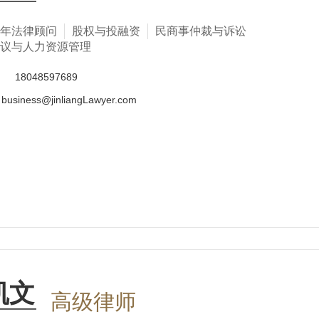
年法律顾问
股权与投融资
民商事仲裁与诉讼
议与人力资源管理
话
18048597689
business@jinliangLawyer.com
凯文
高级律师