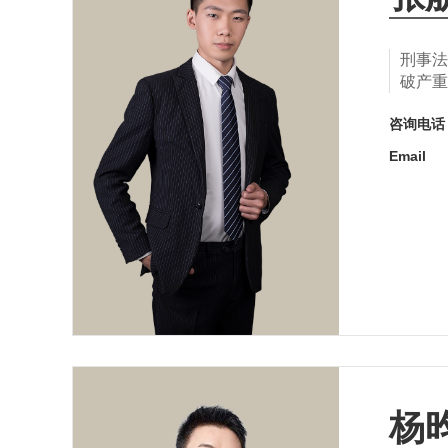
刑事法
破产重
咨询电
Email
杨