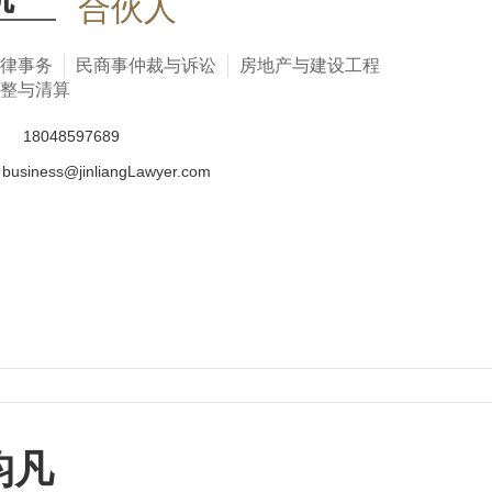
合伙人
律事务
民商事仲裁与诉讼
房地产与建设工程
整与清算
话
18048597689
business@jinliangLawyer.com
昀凡